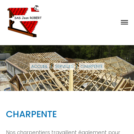
Accueil
Actualités
Services
La société
ACCUEIL
/
SERVICES
/
CHARPENTE
Qualité
Nous contacter
Photovoltaïque
CHARPENTE
Nos charpentiers travaillent également pour